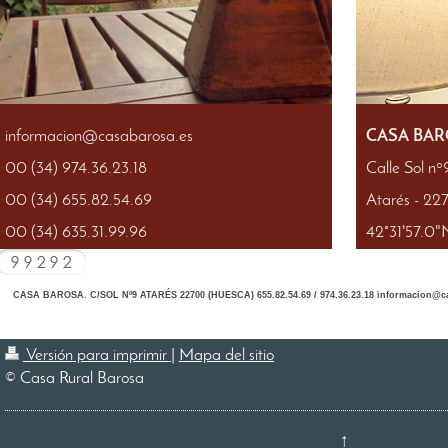
informacion@casabarosa.es
CASA BA
00 (34) 974.36.23.18
Calle Sol nº
00 (34) 655.82.54.69
Atarés - 2
00 (34) 635.31.99.96
42°31'57.0
CASA BAROSA. C/SOL Nº9 ATARÉS 22700 (HUESCA) 655.82.54.69 / 974.36.23.18 informacion@
Versión para imprimir
|
Mapa del sitio
© Casa Rural Barosa
↑