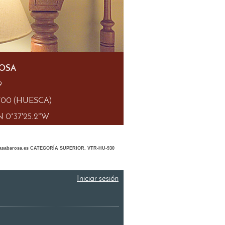
ROSA
9
2700
(HUESCA)
"N 0°37'25.2"W
c​asabarosa.es CATEGORÍA SUPERIOR. VTR-HU-930
Iniciar sesión