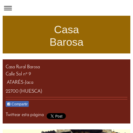
Casa
Barosa
Casa Rural Barosa
Calle Sol nº 9
ATARÉS-Jaca
(HUESCA)
22700
Compartir
Twittear esta página